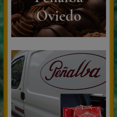
Bombones Peñalba
Servicios
Turrones
Productos Navideños
Nuestra historia
Otros productos
Contacto y localizacion