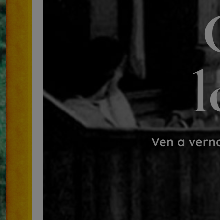
l
Ven a vern