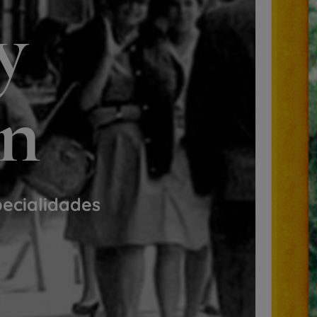
y
ón
pecialidades