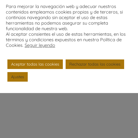
Para mejorar la navegación web y adecuar nuestros
contenidos empleamos cookies propias y de terceros, si
continúas navegando sin aceptar el uso de estas
Acepto la política de privacida de este sitio web
herramientas no podemos asegurar su completa
funcionalidad de nuestra web.
Al aceptar consientes el uso de estas herramientas, en los
En cumplimiento de las obligaciones establecidas en la Ley O
términos y condiciones expuestos en nuestra Política de
Datos Personales y Garantía de los Derechos Digitales se le fa
Cookies.
Seguir leyendo
personales
seguir leyendo
Aceptar todas las cookies
Rechazar todas las cookies
Enviar
Ajustes